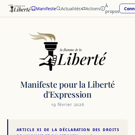
À
Manifeste
Actualités
Actions
Conn
propos
Manifeste pour la Liberté
d'Expression
19 février 2026
ARTICLE XI DE LA DÉCLARATION DES DROITS